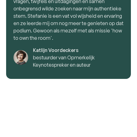
vragen, twijfels en uitdagingen en samen
onbegrensd wilde zoeken naar mijn authentieke
stem. Stefanie is een vat vol wijsheid en ervaring
en ze leerde mij om nog meer te genieten op dat
podium. Gewoon als mezelf met als missie 'how
to own the room'.
Katlijn Voordeckers
bestuurder van Opmerkelijk
Keynotespreker en auteur
Neem een
voorsprong
met
mijn boeken